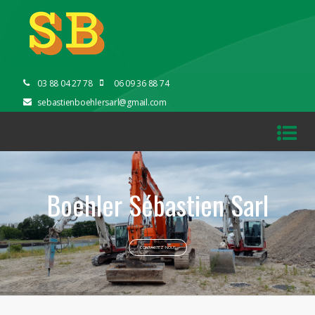
03 88 04 27 78
06 09 36 88 74
sebastienboehlersarl@gmail.com
Boehler Sébastien Sarl
CONTACTEZ-NOUS