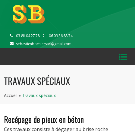
03 88 04 27 78
06 09 36 88 74
sebastienboehlersarl@gmail.com
TRAVAUX SPÉCIAUX
Accueil
»
Travaux spéciaux
Recépage de pieux en béton
Ces travaux consiste à dégager au brise roche