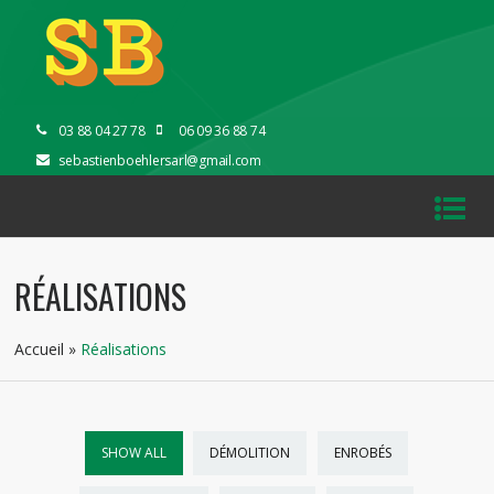
03 88 04 27 78
06 09 36 88 74
sebastienboehlersarl@gmail.com
RÉALISATIONS
Accueil
»
Réalisations
SHOW ALL
DÉMOLITION
ENROBÉS