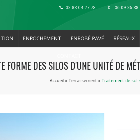
03 88 04 27 78
06 09 36 88
ITION
ENROCHEMENT
ENROBÉ PAVÉ
RÉSEAUX
CONTACT
E FORME DES SILOS D'UNE UNITÉ DE MÉ
Accueil
»
Terrassement
»
Traitement de sol s