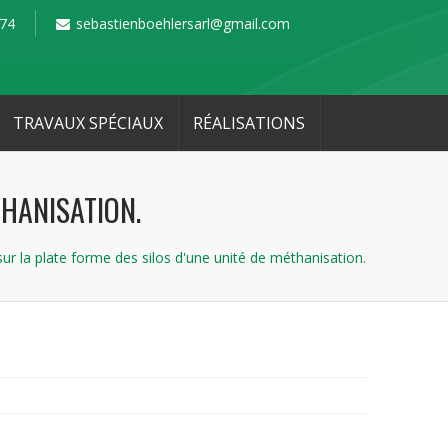
 74
sebastienboehlersarl@gmail.com
TRAVAUX SPÉCIAUX
RÉALISATIONS
THANISATION.
ur la plate forme des silos d'une unité de méthanisation.